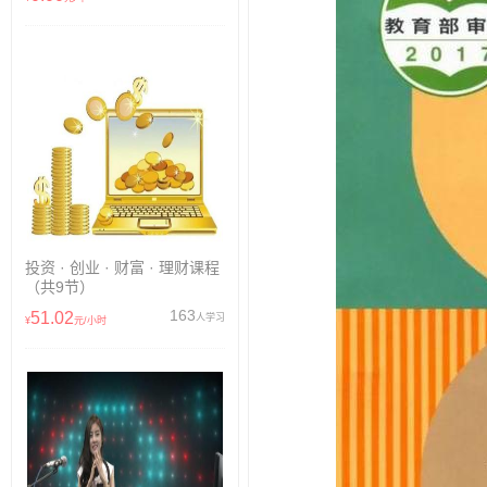
投资 · 创业 · 财富 · 理财课程
（共9节）
163
51.02
人学习
¥
元/小时