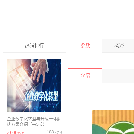
概述
热销排行
参数
介绍
企业数字化转型与升级一体解
决方案介绍（共3节）
188
0.00
人学习
¥
元/年