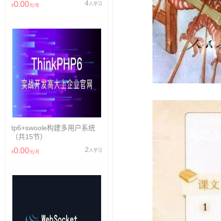
4
0.00
人学习
¥
元/年
tp6+swoole构建多用户系统
（共15节）
2
0.00
人学习
¥
元/月