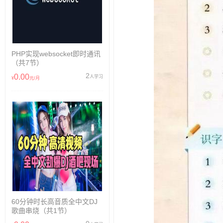
PHP实现websocket即时通讯
（共7节）
2
0.00
人学习
¥
元/月
60分钟时长高音质全中文DJ
歌曲串烧（共1节）