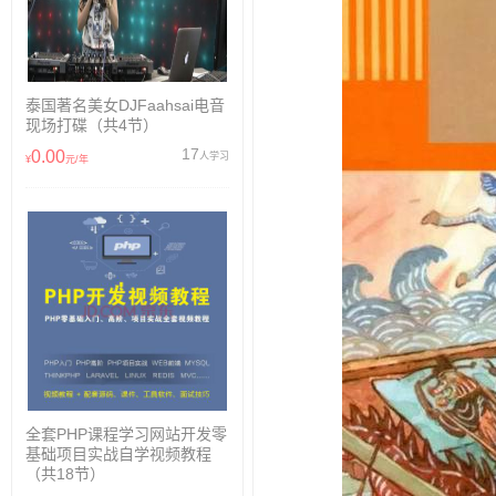
泰国著名美女DJFaahsai电音
现场打碟（共4节）
17
0.00
人学习
¥
元/年
全套PHP课程学习网站开发零
基础项目实战自学视频教程
（共18节）