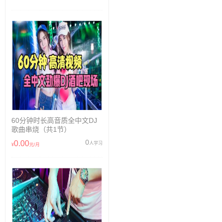
60分钟时长高音质全中文DJ
歌曲串烧（共1节）
0
0.00
人学习
¥
元/月