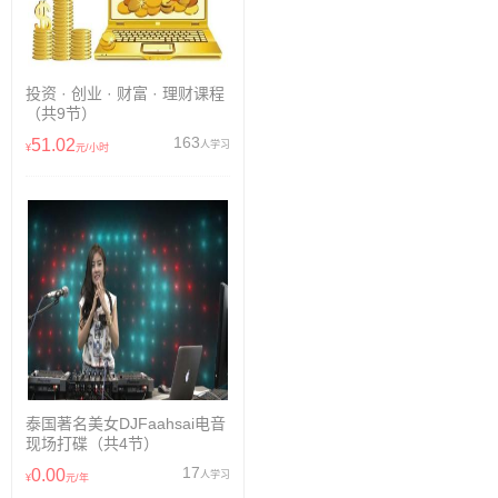
投资 · 创业 · 财富 · 理财课程
（共9节）
163
51.02
人学习
¥
元/小时
泰国著名美女DJFaahsai电音
现场打碟（共4节）
17
0.00
人学习
¥
元/年