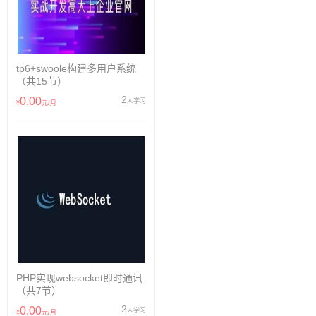
tp6+swoole构建多用户系统
（共15节）
2
0.00
人学习
¥
元/月
PHP实现websocket即时通讯
（共7节）
2
0.00
人学习
¥
元/月