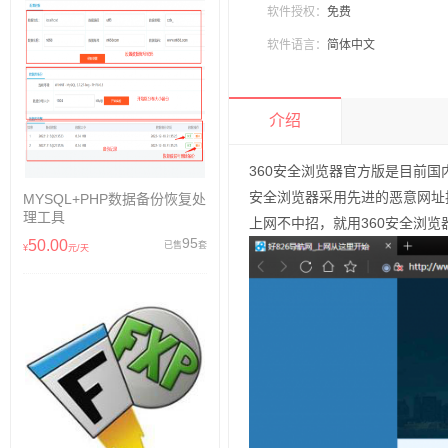
软件授权：
免费
软件语言：
简体中文
介绍
360安全浏览器官方版是目前
安全浏览器采用先进的恶意网址
MYSQL+PHP数据备份恢复处
理工具
上网不中招，就用360安全浏览
95
50.00
已售
套
¥
元/天