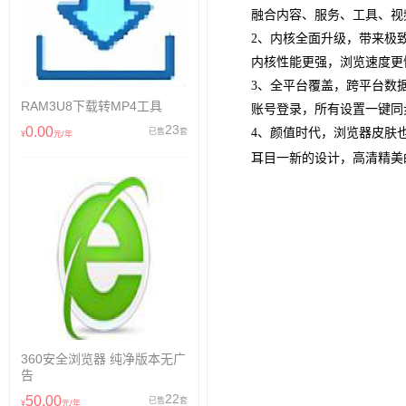
融合内容、服务、工具、视频、
2、内核全面升级，带来极
内核性能更强，浏览速度更
3、全平台覆盖，跨平台数
RAM3U8下载转MP4工具
账号登录，所有设置一键同步，
23
0.00
4、颜值时代，浏览器皮肤
已售
套
¥
元/年
耳目一新的设计，高清精美的
360安全浏览器 纯净版本无广
告
22
50.00
已售
套
¥
元/年