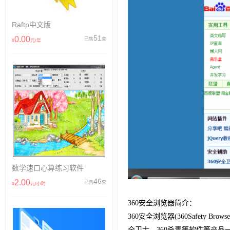
Raftp中文版
51
0.00
已售
套
¥
元/年
数学速口心算练习软件
46
2.00
已售
套
¥
元/小时
360安全浏览器简介：
360安全浏览器(360Safety
全卫士、360杀毒等软件等产品