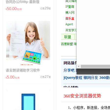
协同办公RAftp·最新版
29
50.00
已售
套
¥
元/月
语言朗读辅助学习软件
27
5.00
已售
套
¥
元/天
360安
全浏览器优势
1、小程序，新连接，全场