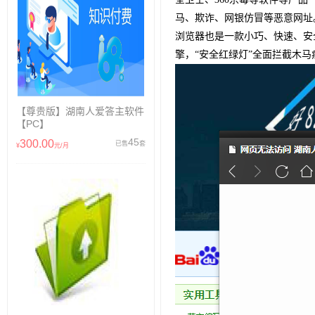
马、欺诈、网银仿冒等恶意网址
浏览器也是一款小巧、快速、安
擎，“安全红绿灯”全面拦截木马
【尊贵版】湖南人爱答主软件
【PC】
45
300.00
已售
套
¥
元/月