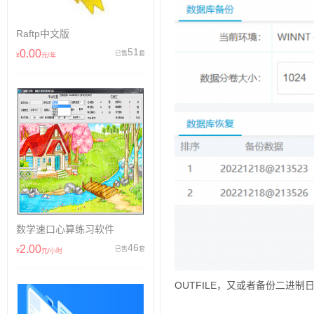
Raftp中文版
51
0.00
已售
套
¥
元/年
数学速口心算练习软件
46
2.00
已售
套
¥
元/小时
OUTFILE，又或者备份二进制日