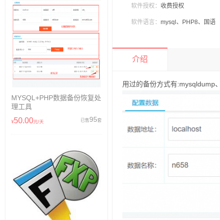
软件授权：
收费授权
软件语言：
mysql、PHP8、国语
介绍
用过的备份方式有:mysqldump、my
MYSQL+PHP数据备份恢复处
理工具
95
50.00
已售
套
¥
元/天