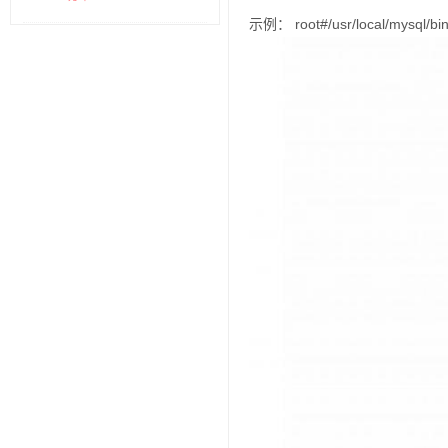
示例： root#/usr/local/mysql/bin