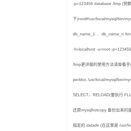
-p=123456 database /tmp 
下)root#/usr/local/mysql/bin/my
db_name_1 … db_name_n /tmpro
-h=localhost -u=root -p=12345
/tmp更详细的使用方法请查看手册
perldoc /usr/local/mysql/
SELECT、RELOAD(要执行 FL
还原mysqlhotcopy 备份出
指定的 datadir (在这里是 /us