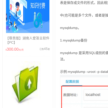
表是保存成文件的形式，因此相对比
中(也可能是多个文件，或者是独
mysqldump。
【尊贵版】湖南人爱答主软件
1.mysqldump备份
【PC】
45
300.00
已售
套
¥
元/月
mysqldump 是采用SQL
法。
示例:mysqldump -uroot -p databa