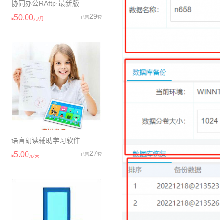
协同办公RAftp·最新版
29
50.00
已售
套
¥
元/月
语言朗读辅助学习软件
27
5.00
已售
套
¥
元/天