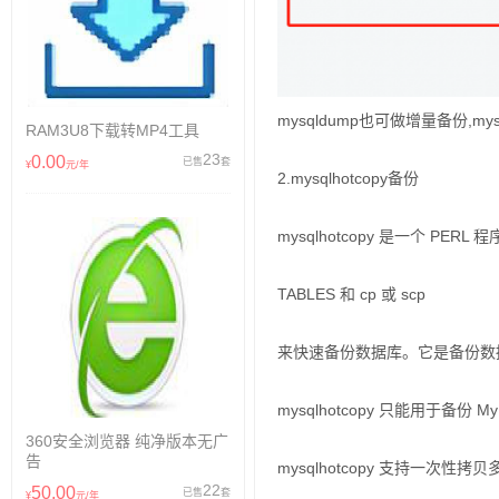
mysqldump也可做增量备份,
RAM3U8下载转MP4工具
23
0.00
已售
套
¥
元/年
2.mysqlhotcopy备份
mysqlhotcopy 是一个 PERL
TABLES 和 cp 或 scp
来快速备份数据库。它是备份数
mysqlhotcopy 只能用于备份 
360安全浏览器 纯净版本无广
告
mysqlhotcopy 支持一次
22
50.00
已售
套
¥
元/年