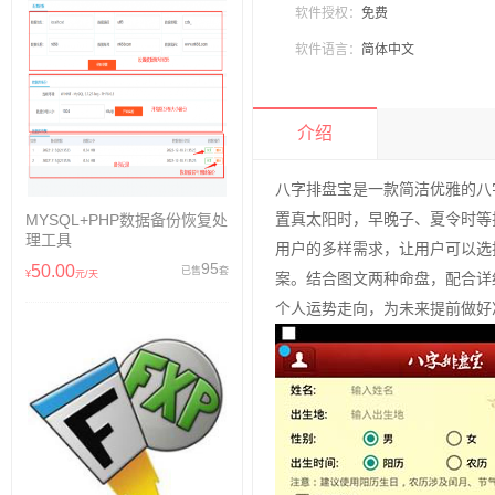
软件授权：
免费
软件语言：
简体中文
介绍
八字排盘宝
是一款简洁优雅的八
MYSQL+PHP数据备份恢复处
置真太阳时，早晚子、夏令时等
理工具
用户的多样需求，让用户可以选
95
50.00
已售
套
¥
元/天
案。结合图文两种命盘，配合详
个人运势走向，为未来提前做好