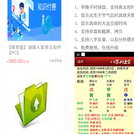
1、早晚子时排盘，支持真太阳
2、显示出生于节气后的具体天
3、显示具体的大运交接时间
4、支持存盘和截屏、拷贝
5、支持八字反查、以及分析模
【尊贵版】湖南人爱答主软件
6、免费使用，在线升级
【PC】
45
300.00
已售
套
¥
元/月