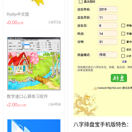
Raftp中文版
51
0.00
已售
套
¥
元/年
数学速口心算练习软件
46
2.00
已售
套
¥
元/小时
八字排盘宝手机版特色：