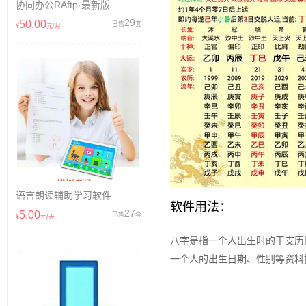
协同办公RAftp·最新版
29
50.00
已售
套
¥
元/月
语言朗读辅助学习软件
软件用法：
27
5.00
已售
套
¥
元/天
八字是指一个人出生时的干支历
一个人的出生日期、性别等资料