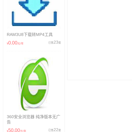
RAM3U8下载转MP4工具
23
0.00
已售
套
¥
元/年
360安全浏览器 纯净版本无广
告
22
50.00
已售
套
¥
元/年