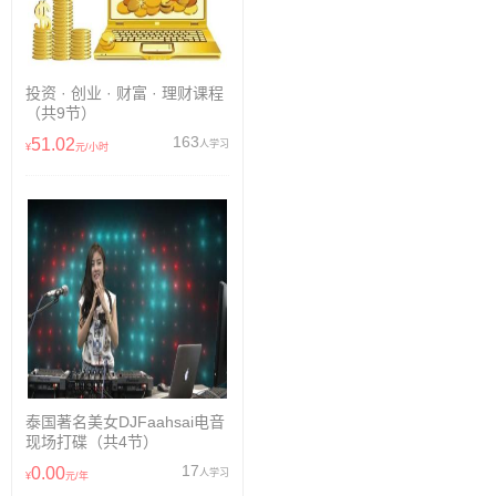
投资 · 创业 · 财富 · 理财课程
（共9节）
163
51.02
人学习
¥
元/小时
泰国著名美女DJFaahsai电音
现场打碟（共4节）
17
0.00
人学习
¥
元/年