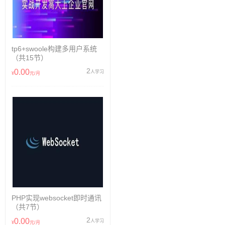
tp6+swoole构建多用户系统
（共15节）
2
0.00
人学习
¥
元/月
PHP实现websocket即时通讯
（共7节）
2
0.00
人学习
¥
元/月