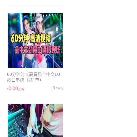
60分钟时长高音质全中文DJ
歌曲串烧（共1节）
0
0.00
人学习
¥
元/月